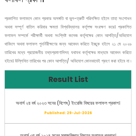
প্রকাশিত ফলাফলে কোন প্রকার অসঙ্গতি বা ভুল-ত্রুটি পরিলক্ষিত হইলে তাহা সংশোধন
অথবা সম্পূর্ণ বাতিল করিবার ক্ষমতা বিশ্ববিদ্যালয় কর্তৃপক্ষ সংরক্ষণ করে। প্রকাশিত
ফলাফল সম্পর্কে পরীক্ষার্থী অথবা সংশ্লিষ্ট কলেজ কর্তৃপক্ষের কোন আপত্তি/অভিযোগ
থাকিলে অথবা ফলাফল পুনর্নিরীক্ষণের জন্য আবেদন করিতে ইচ্ছুক হইলে ২১ মে ২০২৬
তারিখের মধ্যে প্রয়োজনীয় তথ্যপ্রমাণাদিসহ যথাযথ কর্তৃপক্ষের মাধ্যমে আবেদন করিতে
হইবে। উল্লিখিত তারিখের পর কোন আপত্তি/ অভিযোগ কোনভাবেই গ্রহণ করা হইবে না ৷
Result List
অনার্স ২য় বর্ষ ২০২৩ সনের (বিশেষ) ইংরেজি বিষয়ের ফলাফল প্রকাশ।
Published: 29-Jul-2026
অনার্স ৩য় বর্ষ ২০২৪ সনের সমাজবিজ্ঞান বিষয়ের ফলাফল প্রকাশ।