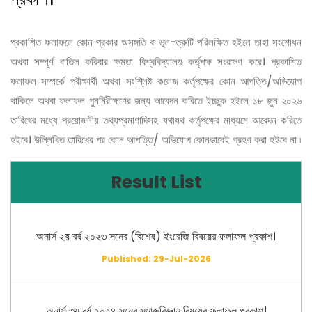
প্রকাশিত ফলাফলে কোন প্রকার অসঙ্গতি বা ভুল-ত্রুটি পরিলক্ষিত হইলে তাহা সংশোধন
অথবা সম্পূর্ণ বাতিল করিবার ক্ষমতা বিশ্ববিদ্যালয় কর্তৃপক্ষ সংরক্ষণ করে। প্রকাশিত
ফলাফল সম্পর্কে পরীক্ষার্থী অথবা সংশ্লিষ্ট কলেজ কর্তৃপক্ষের কোন আপত্তি/অভিযোগ
থাকিলে অথবা ফলাফল পুনর্নিরীক্ষণের জন্য আবেদন করিতে ইচ্ছুক হইলে ১৮ জুন ২০২৬
তারিখের মধ্যে প্রয়োজনীয় তথ্যপ্রমাণাদিসহ যথাযথ কর্তৃপক্ষের মাধ্যমে আবেদন করিতে
হইবে। উল্লিখিত তারিখের পর কোন আপত্তি/ অভিযোগ কোনভাবেই গ্রহণ করা হইবে না ৷
Result List
অনার্স ২য় বর্ষ ২০২৩ সনের (বিশেষ) ইংরেজি বিষয়ের ফলাফল প্রকাশ।
Published: 29-Jul-2026
অনার্স ৩য় বর্ষ ২০২৪ সনের সমাজবিজ্ঞান বিষয়ের ফলাফল প্রকাশ।