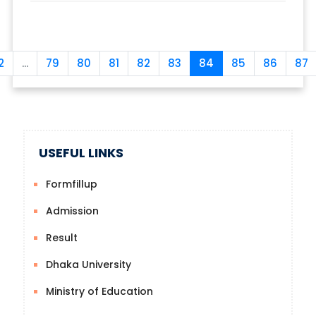
2
...
79
80
81
82
83
84
85
86
87
USEFUL LINKS
Formfillup
Admission
Result
Dhaka University
Ministry of Education