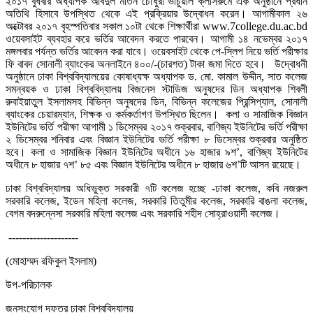
২০১৭ বুধবার অধ্যাপক আবদুল মতিন চৌধুরী ভার্চুয়াল ক্লাসরুমে এক অনুষ্ঠানে প্রধান
অতিথি হিসাবে উপস্থিত থেকে এই প্রক্রিয়ার উদ্বোধন করেন। আগামীকাল ২৬
অক্টোবর ২০১৭ বৃহস্পতিবার সকাল ১০টা থেকে শিক্ষার্থীরা www.7college.du.ac.bd
ওয়েবসাইট ব্যবহার করে ভর্তির আবেদন করতে পারবেন। আগামী ১৪ নভেম্বর ২০১৭
মঙ্গলবার পর্যন্ত ভর্তির আবেদন করা যাবে। ওয়েবসাইট থেকে পে-স্লিপ নিয়ে ভর্তি পরীক্ষার
ফি বাবদ সোনালী ব্যাংকের অনলাইনে ৪০০/-(চারশত) টাকা জমা দিতে হবে। উদ্বোধনী
অনুষ্ঠানে ঢাকা বিশ্ববিদ্যালয়ের কোষাধ্যক্ষ অধ্যাপক ড. মো. কামাল উদ্দীন, সাত কলেজ
সমন্বয়ক ও ঢাকা বিশ্ববিদ্যালয় বিজনেস স্টাডিজ অনুষদের ডিন অধ্যাপক শিবলী
রুবাইয়াতুল ইসলামসহ বিভিন্ন অনুষদের ডিন, বিভিন্ন কলেজের প্রিন্সিপ্যাল, সোনালী
ব্যাংকের চেয়ারম্যান, শিক্ষক ও কর্মকর্তাগণ উপস্থিত ছিলেন। কলা ও সামাজিক বিজ্ঞান
ইউনিটের ভর্তি পরীক্ষা আগামী ১ ডিসেম্বর ২০১৭ শুক্রবার, বাণিজ্য ইউনিটের ভর্তি পরীক্ষা
২ ডিসেম্বর শনিবার এবং বিজ্ঞান ইউনিটের ভর্তি পরীক্ষা ৮ ডিসেম্বর শুক্রবার অনুষ্ঠিত
হবে। কলা ও সামাজিক বিজ্ঞান ইউনিটের অধীনে ১৬ হাজার ৯শ’, বাণিজ্য ইউনিটের
অধীনে ৮ হাজার ৭শ’ ৮৫ এবং বিজ্ঞান ইউনিটের অধীনে ৮ হাজার ৬শ’টি আসন রয়েছে।
ঢাকা বিশ্ববিদ্যালয় অধিভুক্ত সরকারী ৭টি কলেজ হচ্ছে -ঢাকা কলেজ, কবি নজরুল
সরকারি কলেজ, ইডেন মহিলা কলেজ, সরকারি তিতুমীর কলেজ, সরকারি বাঙলা কলেজ,
বেগম বদরুন্নেসা সরকারি মহিলা কলেজ এবং সরকারি শহীদ সোহ্রাওয়ার্দী কলেজ।
--------------------
(মোহাম্মদ রফিকুল ইসলাম)
উপ-পরিচালক
জনসংযোগ দফতর ঢাকা বিশ্ববিদ্যালয়