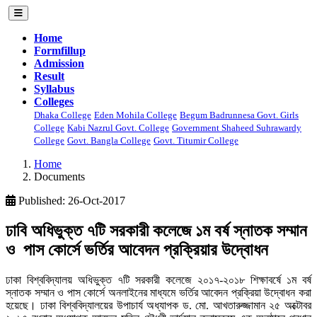
Home
Formfillup
Admission
Result
Syllabus
Colleges
Dhaka College
Eden Mohila College
Begum Badrunnesa Govt. Girls
College
Kabi Nazrul Govt. College
Government Shaheed Suhrawardy
College
Govt. Bangla College
Govt. Titumir College
Home
Documents
Published: 26-Oct-2017
ঢাবি অধিভুক্ত ৭টি সরকারী কলেজে ১ম বর্ষ স্নাতক সম্মান
ও পাস কোর্সে ভর্তির আবেদন প্রক্রিয়ার উদ্বোধন
ঢাকা বিশ্ববিদ্যালয় অধিভুক্ত ৭টি সরকারী কলেজে ২০১৭-২০১৮ শিক্ষাবর্ষে ১ম বর্ষ
স্নাতক সম্মান ও পাস কোর্সে অনলাইনের মাধ্যমে ভর্তির আবেদন প্রক্রিয়া উদ্বোধন করা
হয়েছে। ঢাকা বিশ্ববিদ্যালয়ের উপাচার্য অধ্যাপক ড. মো. আখতারুজ্জামান ২৫ অক্টোবর