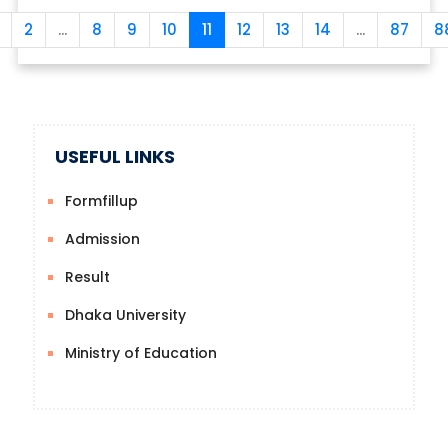
2
...
8
9
10
11
12
13
14
...
87
8
USEFUL LINKS
Formfillup
Admission
Result
Dhaka University
Ministry of Education