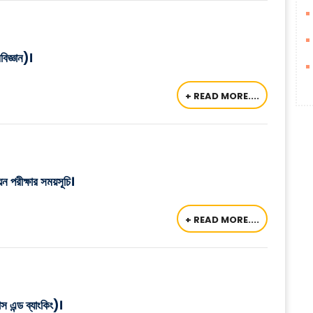
বিজ্ঞান)।
+ READ MORE....
ন পরীক্ষার সময়সূচি।
+ READ MORE....
্স এন্ড ব্যাংকিং)।