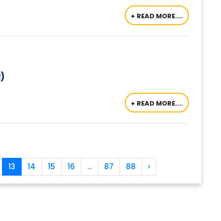
+ READ MORE....
ন)
+ READ MORE....
13
14
15
16
...
87
88
›